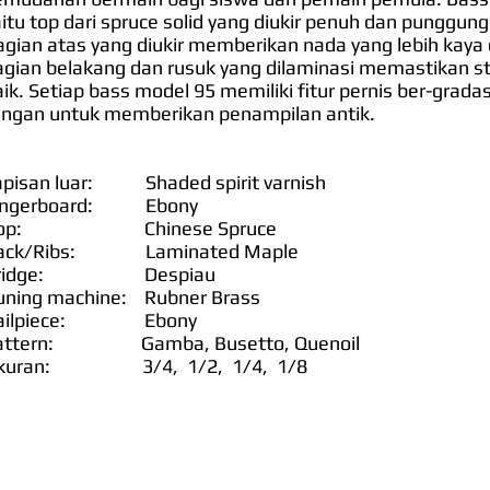
itu top dari spruce solid yang diukir penuh dan punggung
agian atas yang diukir memberikan nada yang lebih kaya
agian belakang dan rusuk yang dilaminasi memastikan st
ik. Setiap bass model 95 memiliki fitur pernis ber-grada
angan untuk memberikan penampilan antik.
apisan luar: Shaded spirit varnish
ingerboard: Ebony
op: Chinese Spruce
ack/Ribs: Laminated Maple
ridge: Despiau
uning machine: Rubner Brass
ailpiece: Ebony
attern: Gamba, Busetto, Quenoil
kuran: 3/4, 1/2, 1/4, 1/8