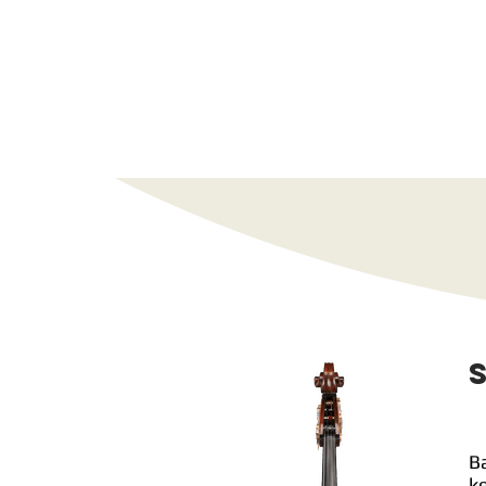
Biola
B
k