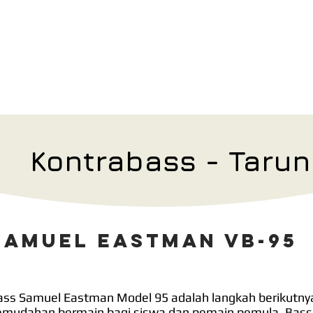
Viola
Cello
Kontrabass
Aksesoris
Testimoni
Ket
Kontrabass - Tarun
samuel eastman VB-95
ass Samuel Eastman Model 95 adalah langkah berikutnya
emudahan bermain bagi siswa dan pemain pemula. Bass i