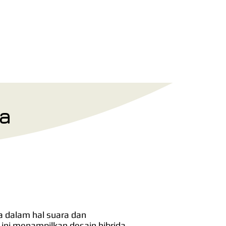
entuan Tukar Tambah
Blog
a
 dalam hal suara dan
ni menampilkan desain hibrida,