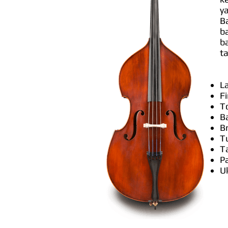
ya
B
b
ba
t
L
F
T
B
B
T
T
P
U