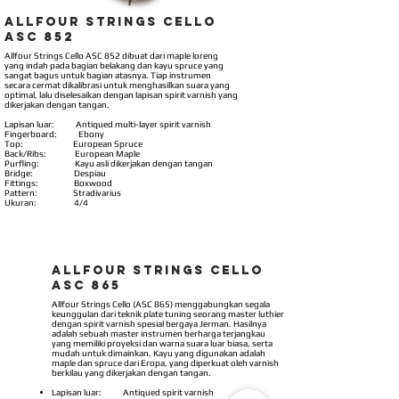
Allfour Strings Cello
ASC 852
Allfour Strings Cello ASC 852 dibuat dari maple loreng
yang indah pada bagian belakang dan kayu spruce yang
sangat bagus untuk bagian atasnya. Tiap instrumen
secara cermat dikalibrasi untuk menghasilkan suara yang
optimal, lalu diselesaikan dengan lapisan spirit varnish yang
dikerjakan dengan tangan.
Lapisan luar: Antiqued multi-layer spirit varnish
Fingerboard: Ebony
Top: European Spruce
Back/Ribs: European Maple
Purfling: Kayu asli dikerjakan dengan tangan
Bridge: Despiau
Fittings: Boxwood
Pattern: Stradivarius
Ukuran: 4/4
Allfour Strings Cello
ASC 865
Allfour Strings Cello (ASC 865) menggabungkan segala
keunggulan dari teknik plate tuning seorang master luthier
dengan spirit varnish spesial bergaya Jerman. Hasilnya
adalah sebuah master instrumen berharga terjangkau
yang memiliki proyeksi dan warna suara luar biasa, serta
mudah untuk dimainkan. Kayu yang digunakan adalah
maple dan spruce dari Eropa, yang diperkuat oleh varnish
berkilau yang dikerjakan dengan tangan.
Lapisan luar: Antiqued spirit varnish