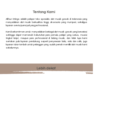
Tentang Kami
Allfour Strings adalah pelopor toko spesialis alat musik gesek di Indonesia yang
menyediakan alat musik berkualitas tinggi, aksesoris yang mumpuni, sekaligus
layanan servis/purna jual yang professional..
Kami berkomitmen untuk menyediakan berbagai alat musik gesek yang bervariasi
sehingga dapat memenuhi kebutuhan para pemula, pelajar yang serius, musisi
tingkat lanjut, maupun para professional di bidang musik, dan tidak lupa kami
sertakan pula layanan pendukung seperti penyewaan biola, viola dan cello, juga
layanan tukar tambah untuk pelanggan yang sudah pernah memiliki alat musik kami
sebelumnya.
Lebih dekat