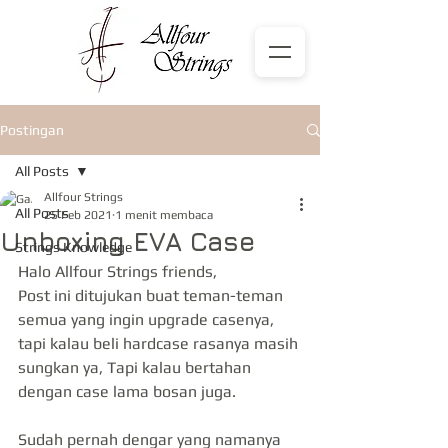
Postingan
All Posts
Allfour Strings
All Posts
25 Feb 2021
1 menit membaca
Unboxing EVA Case
Strings Knowledge
Halo Allfour Strings friends,
Post ini ditujukan buat teman-teman 
semua yang ingin upgrade casenya, 
tapi kalau beli hardcase rasanya masih 
sungkan ya, Tapi kalau bertahan 
dengan case lama bosan juga.
Sudah pernah dengar yang namanya 